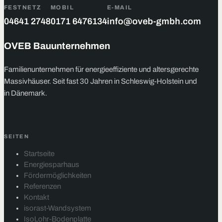
FESTNETZ
MOBIL
E-MAIL
04641 2748
0171 6476134
info@oveb-gmbh.com
OVEB Bauunternehmen
Familienunternehmen für energieeffiziente und altersgerechte
Massivhäuser. Seit fast 30 Jahren in Schleswig-Holstein und
in Dänemark.
SEITEN
Startseite
Energiesparhaus
Fördermöglichkeiten
Referenzen
Kontakt
isorast-Wandsystem
IsoLohr-Bodenplatte