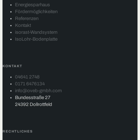
Energiesparhaus
Fördermöglichkeiten
Referenzen
Kontakt
isorast-Wandsystem
IsoLohr-Bodenplatte
KONTAKT
04641 2748
0171 6476134
info@oveb-gmbh.com
Bundesstraße 27
24392 Dollrottfeld
RECHTLICHES